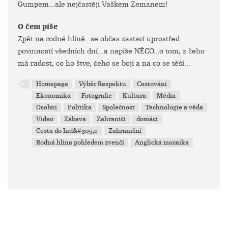
Gumpem...ale nejčastěji Vaškem Zemanem!
O čem píše
Zpět na rodné hlíně...se občas zastaví uprostřed
povinností všedních dní...a napíše NĚCO...o tom, z čeho
má radost, co ho štve, čeho se bojí a na co se těší...
Homepage
Výběr Respektu
Cestování
Ekonomika
Fotografie
Kultura
Média
Osobní
Politika
Společnost
Technologie a věda
Video
Zábava
Zahraničí
domácí
Cesta do Ind&#305;e
Zahraniční
Rodná hlína pohledem zvenčí
Anglická mozaika