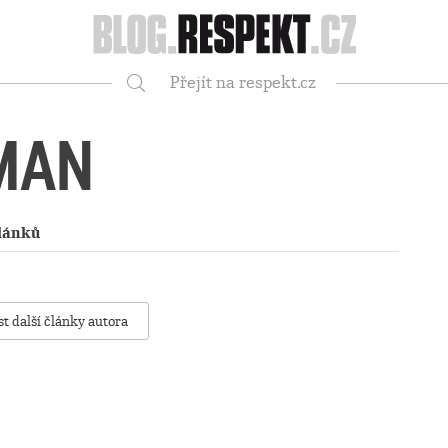
Respekt
Přejít na respekt.cz
Vyhledávání
MAN
lánků
st další články autora