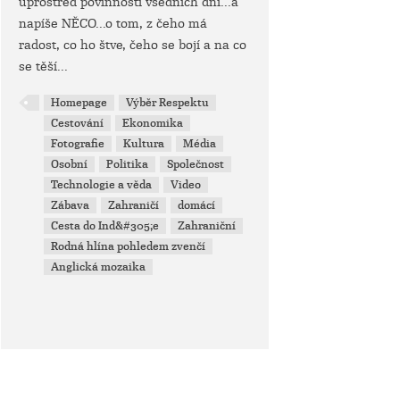
uprostřed povinností všedních dní...a
napíše NĚCO...o tom, z čeho má
radost, co ho štve, čeho se bojí a na co
se těší...
Homepage
Výběr Respektu
Cestování
Ekonomika
Fotografie
Kultura
Média
Osobní
Politika
Společnost
Technologie a věda
Video
Zábava
Zahraničí
domácí
Cesta do Ind&#305;e
Zahraniční
Rodná hlína pohledem zvenčí
Anglická mozaika