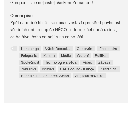
Gumpem...ale nejčastěji Vaškem Zemanem!
O čem píše
Zpět na rodné hlíně...se občas zastaví uprostřed povinností
všedních dní...a napíše NĚCO...o tom, z čeho má radost,
co ho štve, čeho se bojí a na co se těší...
Homepage
Výběr Respektu
Cestování
Ekonomika
Fotografie
Kultura
Média
Osobní
Politika
Společnost
Technologie a věda
Video
Zábava
Zahraničí
domácí
Cesta do Ind&#305;e
Zahraniční
Rodná hlína pohledem zvenčí
Anglická mozaika