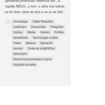
uprostřed povinností všedních dní...a
napíše NĚCO...o tom, z čeho má radost,
co ho štve, čeho se bojí a na co se těší...
Homepage
Výběr Respektu
Cestování
Ekonomika
Fotografie
Kultura
Média
Osobní
Politika
Společnost
Technologie a věda
Video
Zábava
Zahraničí
domácí
Cesta do Ind&#305;e
Zahraniční
Rodná hlína pohledem zvenčí
Anglická mozaika